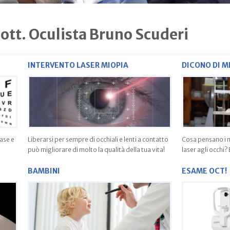
ott. Oculista Bruno Scuderi
INTERVENTO LASER MIOPIA
DICONO DI M
base e
Liberarsi per sempre di occhiali e lenti a contatto
Cosa pensano i m
può migliorare di molto la qualità della tua vita!
laser agli occhi?
BAMBINI
ESAME OCT!