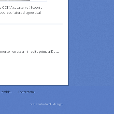
e OCT? A cosa serve? Scopri di
apparecchiatura diagnostica!
rimorso non essermi rivolto prima al Dott.
“Ringrazi
Bambini
Contattami
realizzato da
YESdesign