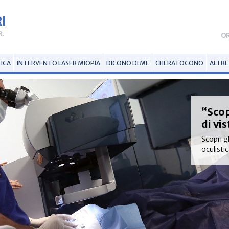
I
R.
OR
TICA
INTERVENTO LASER MIOPIA
DICONO DI ME
CHERATOCONO
ALTRE
“Scop
di vi
Scopri g
oculisti