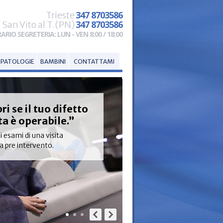
347 8703586
Trieste
347 8703586
San Vito al T.(PN)
ARIO SEGRETERIA: LUN - VEN 8:00 / 18:00
 PATOLOGIE
BAMBINI
CONTATTAMI
ri se il tuo difetto
sta è operabile.”
li esami di una visita
ca pre intervento.