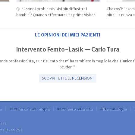
Quali sono i problemi visivi più diffusi tra i
Che cos’è l’esam
bambini? Quando effettuare una prima visita?
più sulla nuova 
LE OPINIONI DEI MIEI PAZIENTI
Intervento Femto-Lasik — Carlo Tura
de professionista, e un risultato che mi ha cambiato in meglio la vita! L'unico 
Scuderi!”
SCOPRI TUTTE LE RECENSIONI
a
Intervento laser miopia
Intervento cataratta
Altre patologie
60323
ferenze cookie