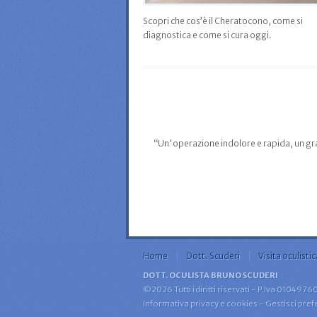
Scopri che cos’è il Cheratocono, come si
diagnostica e come si cura oggi.
l risultato!”
“Un'operazione indolore e rapida, un gran
Home
Dott. Scuderi
Visita oculistic
DOTT. OCULISTA BRUNO SCUDERI
©2026 Tutti i diritti riservati - P.Iva 010497
Informativa privacy e cookies
-
Gestisci pre