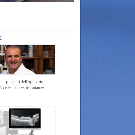
E
iei pazienti dell’operazione
 Ecco le loro testimonianze.